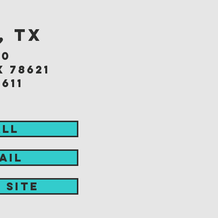
, TX
90
x 78621
6611
ALL
AIL
t site