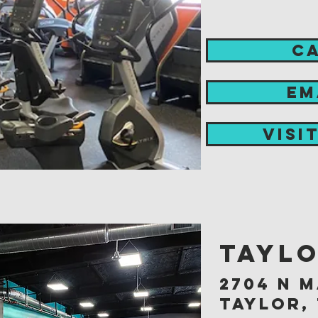
C
EM
visi
Taylo
2704 n m
taylor, 