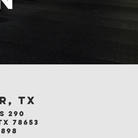
r, tx
us 290
tx 78653
9898