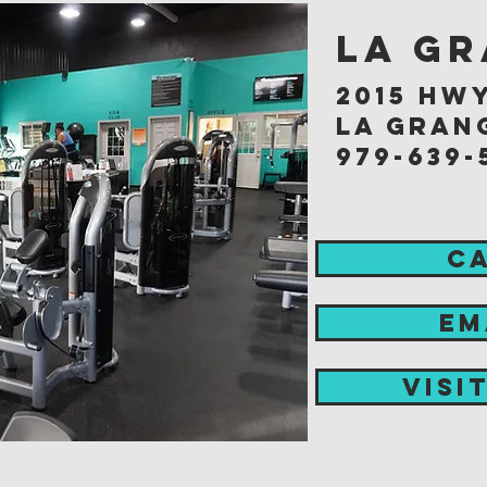
La Gr
2015 hwy
la grang
979-639-
C
EM
visi