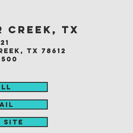
 Creek, TX
 21
eek, tx 78612
6500
ALL
AIL
t site