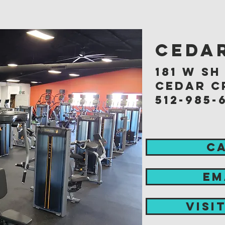
Cedar
181 w sh
cedar cr
512-985-
C
EM
visi