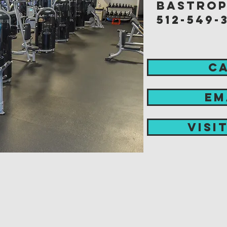
bastrop
512-549-
C
EM
visi