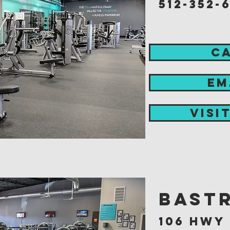
512-352-
C
EM
visi
Bastr
106 hwy 