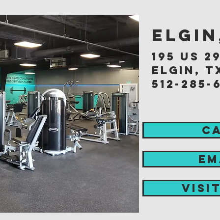
Elgin
195 us 2
elgin, t
512-285-
C
EM
visi