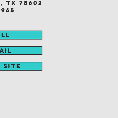
, tx 78602
3965
ALL
AIL
t site