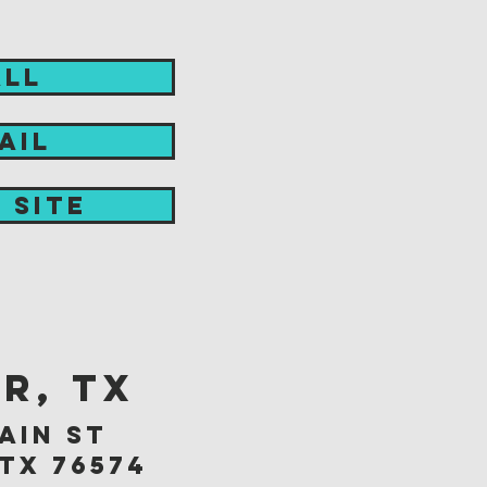
ALL
AIL
t site
r, TX
ain st
tx 76574