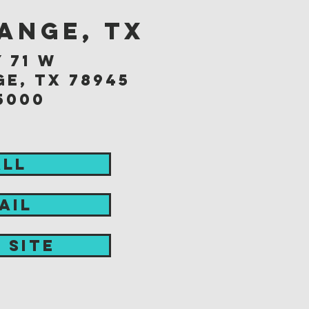
ange, TX
 71 w
e, tx 78945
5000
ALL
AIL
t site