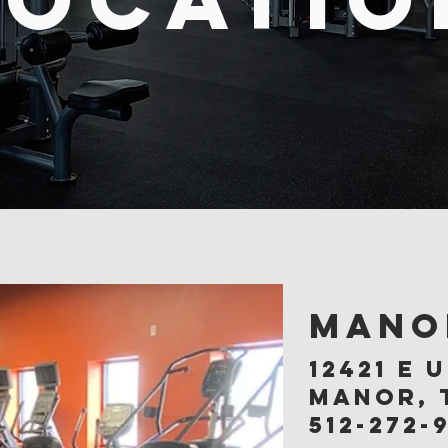
mano
12421 e 
manor, 
512-272-