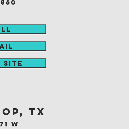
6860
ALL
AIL
t site
op, TX
71 w